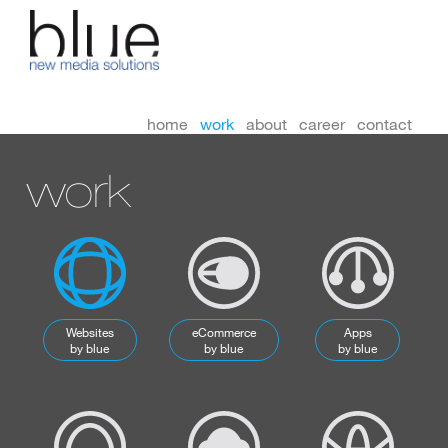
home
work
about
career
contact
work
Websites
eCommerce
Apps
by blue
by blue
by blue