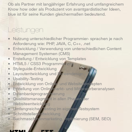
Ob als Partner mit langjähriger Erfahrung und umfangreichem
Know how oder als Produzent von avantgardistischer Ideen,
blue ist für seine Kunden gleichermaßen bedeutend.
Leistungen
Nutzung unterschiedlicher Programmier- sprachen je nach
Anforderung wie: PHP, JAVA, C, C++, .net
Entwicklung / Verwendung von unterschiedlichen Content
Management Systemen (CMS)
Erstellung / Entwicklung von Templates
HTML5 / CSS3 Programmierung
Styleguide-Entwicklung
Layoutentwicklung und Screendesign
Usability-Testing
Entwicklung von Online- und Websitekonzepten
Erstellung von Onlinemarkt- und Mitbewerberanalysen
Datenbankprogrammierung
Qualitätsmanagment in allen Phasen der
Websiteentwicklung
Umfangreiches Testing im eigenen Testsystem
Schnittstellenentwicklung
Suchmaschinenmarketing, -optimierung (SEM, SEO)